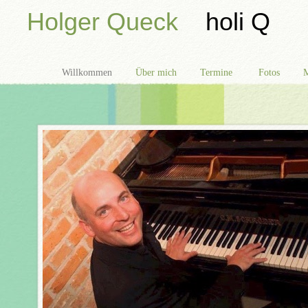
Holger Queck
holi Q
Willkommen
Über mich
Termine
Fotos
M